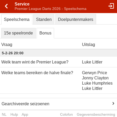
Service
Premier League Darts 2026 - Speelschema
Speelschema
Standen
Doelpuntenmakers
15e speelronde
Bonus
Vraag
Uitslag
5-2-26 20:00
Welk team wint de Premier League?
Luke Littler
Welke teams bereiken de halve finale?
Gerwyn Price
Jonny Clayton
Luke Humphries
Luke Littler
Gearchiveerde seizoenen
NL
Hulp
App
Colofon
Gegevensbescherming