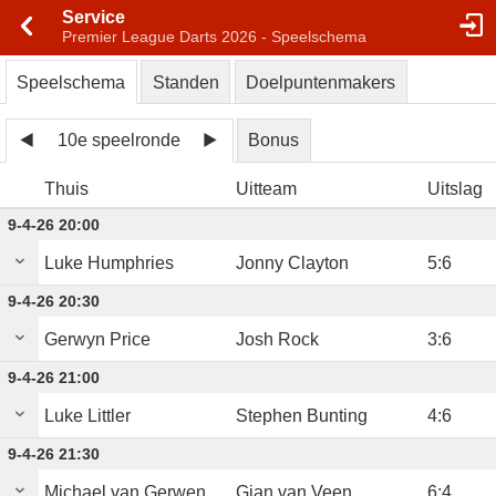
Service
Premier League Darts 2026 - Speelschema
Speelschema
Standen
Doelpuntenmakers
10e speelronde
Bonus
Thuis
Uitteam
Uitslag
9-4-26 20:00
Luke Humphries
Jonny Clayton
5
:
6
9-4-26 20:30
Gerwyn Price
Josh Rock
3
:
6
9-4-26 21:00
Luke Littler
Stephen Bunting
4
:
6
9-4-26 21:30
Michael van Gerwen
Gian van Veen
6
:
4