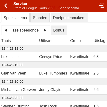
Service
Premier League Darts 2026 - Speelschema
Speelschema
Standen
Doelpuntenmakers
11e speelronde
Bonus
Thuis
Uitteam
Groep
Uitslag
16-4-26 19:00
Luke Littler
Gerwyn Price
Kwartfinale
6
:
3
16-4-26 19:30
Gian van Veen
Luke Humphries
Kwartfinale
2
:
6
16-4-26 20:00
Michael van Gerwen
Jonny Clayton
Kwartfinale
2
:
6
16-4-26 20:30
Stephen Bunting
Josh Rock
Kwartfinale
1
:
6