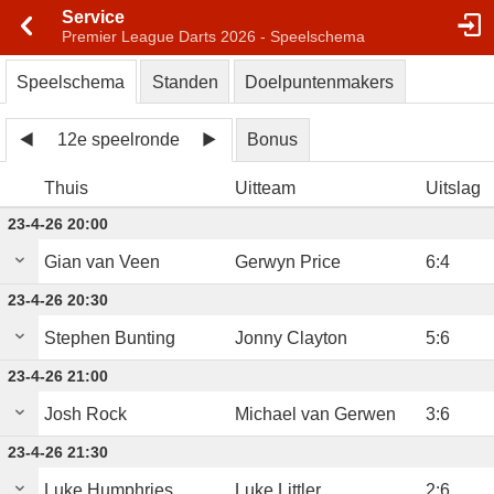
Service
Premier League Darts 2026 - Speelschema
Speelschema
Standen
Doelpuntenmakers
12e speelronde
Bonus
Thuis
Uitteam
Uitslag
23-4-26 20:00
Gian van Veen
Gerwyn Price
6
:
4
23-4-26 20:30
Stephen Bunting
Jonny Clayton
5
:
6
23-4-26 21:00
Josh Rock
Michael van Gerwen
3
:
6
23-4-26 21:30
Luke Humphries
Luke Littler
2
:
6