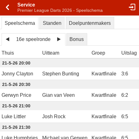
Service
Premier League Darts 2026 - Speelschema
Speelschema
Standen
Doelpuntenmakers
16e speelronde
Bonus
Thuis
Uitteam
Groep
Uitslag
21-5-26 20:00
Jonny Clayton
Stephen Bunting
Kwartfinale
3
:
6
21-5-26 20:30
Gerwyn Price
Gian van Veen
Kwartfinale
6
:
2
21-5-26 21:00
Luke Littler
Josh Rock
Kwartfinale
6
:
5
21-5-26 21:30
Luke Humphries
Michael van Gerwen
Kwartfinale
6
:
5