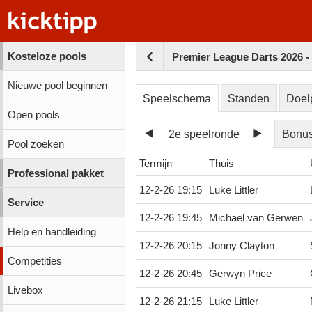
Kosteloze pools
Premier League Darts 2026 
Nieuwe pool beginnen
Speelschema
Standen
Doel
Open pools
2e speelronde
Bonu
Pool zoeken
Termijn
Thuis
Professional pakket
12-2-26 19:15
Luke Littler
Service
12-2-26 19:45
Michael van Gerwen
Help en handleiding
12-2-26 20:15
Jonny Clayton
Competities
12-2-26 20:45
Gerwyn Price
Livebox
12-2-26 21:15
Luke Littler