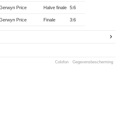
Gerwyn Price
Halve finale
5
:
6
Gerwyn Price
Finale
3
:
6
Colofon
Gegevensbescherming