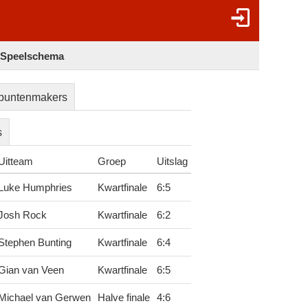
- Speelschema
puntenmakers
s
Uitteam
Groep
Uitslag
Luke Humphries
Kwartfinale
6
:
5
Josh Rock
Kwartfinale
6
:
2
Stephen Bunting
Kwartfinale
6
:
4
Gian van Veen
Kwartfinale
6
:
5
Michael van Gerwen
Halve finale
4
:
6