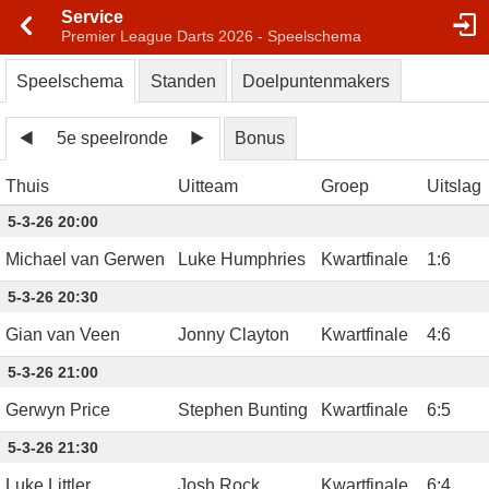
Service
Premier League Darts 2026 - Speelschema
Speelschema
Standen
Doelpuntenmakers
5e speelronde
Bonus
Thuis
Uitteam
Groep
Uitslag
5-3-26 20:00
Michael van Gerwen
Luke Humphries
Kwartfinale
1
:
6
5-3-26 20:30
Gian van Veen
Jonny Clayton
Kwartfinale
4
:
6
5-3-26 21:00
Gerwyn Price
Stephen Bunting
Kwartfinale
6
:
5
5-3-26 21:30
Luke Littler
Josh Rock
Kwartfinale
6
:
4