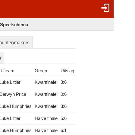
- Speelschema
puntenmakers
s
Uitteam
Groep
Uitslag
Luke Littler
Kwartfinale
3
:
6
Gerwyn Price
Kwartfinale
0
:
6
Luke Humphries
Kwartfinale
3
:
6
Luke Littler
Halve finale
5
:
6
Luke Humphries
Halve finale
6
:
1