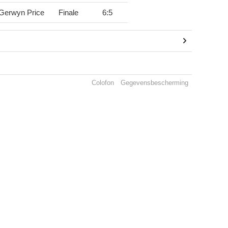
Gerwyn Price
Finale
6
:
5
Colofon
Gegevensbescherming