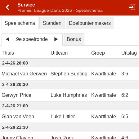
Service
Premier League Darts 2026 - Speelschema
Speelschema
Standen
Doelpuntenmakers
9e speelronde
Bonus
Thuis
Uitteam
Groep
Uitslag
2-4-26 20:00
Michael van Gerwen
Stephen Bunting
Kwartfinale
3
:
6
2-4-26 20:30
Gerwyn Price
Luke Humphries
Kwartfinale
6
:
2
2-4-26 21:00
Gian van Veen
Luke Littler
Kwartfinale
6
:
5
2-4-26 21:30
Jonny Clayton
Josh Rock
Kwartfinale
4
:
6