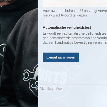
Voer uw e-mailadres in. U ontvangt verv
nieuw wachtwoord te kiezen.
Automatische veiligheidstest
Er wordt een automatische veiligheidstes
geautomatiseerde programma's te voorkome
dat een handmatige bevestiging vereist is
E-mail aanvragen
NL
Hulp
App