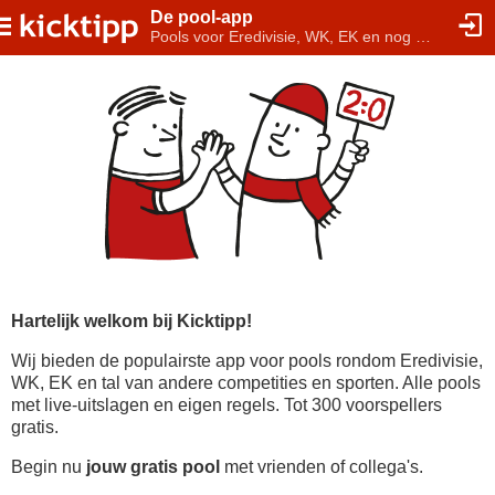
De pool-app
Pools voor Eredivisie, WK, EK en nog meer
Hartelijk welkom bij Kicktipp!
Wij bieden de populairste app voor pools rondom Eredivisie,
WK, EK en tal van andere competities en sporten. Alle pools
met live-uitslagen en eigen regels. Tot 300 voorspellers
gratis.
Begin nu
jouw gratis pool
met vrienden of collega's.