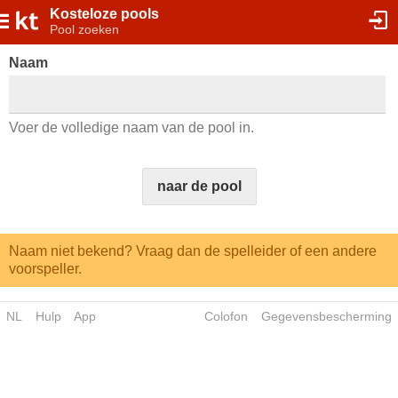
Kosteloze pools
Pool zoeken
Naam
Voer de volledige naam van de pool in.
naar de pool
Naam niet bekend? Vraag dan de spelleider of een andere
voorspeller.
NL
Hulp
App
Colofon
Gegevensbescherming