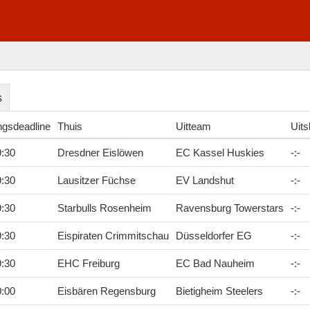
s
ngsdeadline
Thuis
Uitteam
Uits
9:30
Dresdner Eislöwen
EC Kassel Huskies
-
:
-
9:30
Lausitzer Füchse
EV Landshut
-
:
-
9:30
Starbulls Rosenheim
Ravensburg Towerstars
-
:
-
9:30
Eispiraten Crimmitschau
Düsseldorfer EG
-
:
-
9:30
EHC Freiburg
EC Bad Nauheim
-
:
-
0:00
Eisbären Regensburg
Bietigheim Steelers
-
:
-