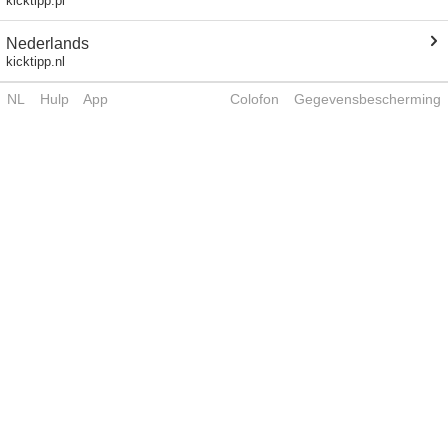
kicktipp.pl
Nederlands
kicktipp.nl
NL
Hulp
App
Colofon
Gegevensbescherming