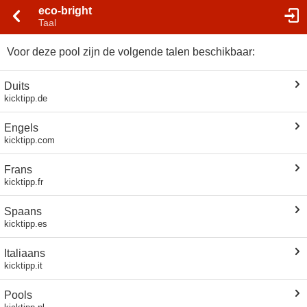
eco-bright
Taal
Voor deze pool zijn de volgende talen beschikbaar:
Duits
kicktipp.de
Engels
kicktipp.com
Frans
kicktipp.fr
Spaans
kicktipp.es
Italiaans
kicktipp.it
Pools