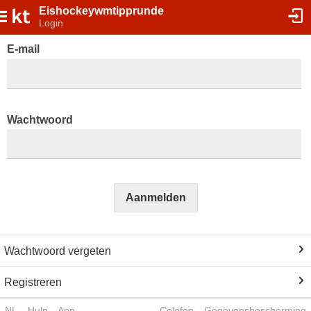
Eishockeywmtipprunde
Login
E-mail
Wachtwoord
Aanmelden
Wachtwoord vergeten
Registreren
NL
Hulp
App
Colofon
Gegevensbescherming