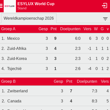
ESYLUX World Cup
Stand
Wereldkampioenschap 2026
Groep A
Gesp
Pnt
Doelpunten
Vers
W
G
v
1.
Mexico
3
9
6:0
6
3
0
0
2.
Zuid-Afrika
3
4
2:3
-1
1
1
1
3.
Zuid-Korea
3
3
2:3
-1
1
0
2
4.
Tsjechië
3
1
2:6
-4
0
1
2
Groep B
Gesp
Pnt
Doelpunten
Vers
1.
Zwitserland
3
7
7:3
4
2.
Canada
3
4
8:3
5