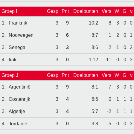
Groep I
Gesp
Pnt
Doelpunten
Vers
W
G
v
1.
Frankrijk
3
9
10:2
8
3
0
0
2.
Noorwegen
3
6
8:7
1
2
0
1
3.
Senegal
3
3
8:6
2
1
0
2
4.
Irak
3
0
1:12
-11
0
0
3
Groep J
Gesp
Pnt
Doelpunten
Vers
W
G
v
1.
Argentinië
3
9
8:1
7
3
0
0
2.
Oostenrijk
3
4
6:6
0
1
1
1
3.
Algerije
3
4
5:7
-2
1
1
1
4.
Jordanië
3
0
3:8
-5
0
0
3