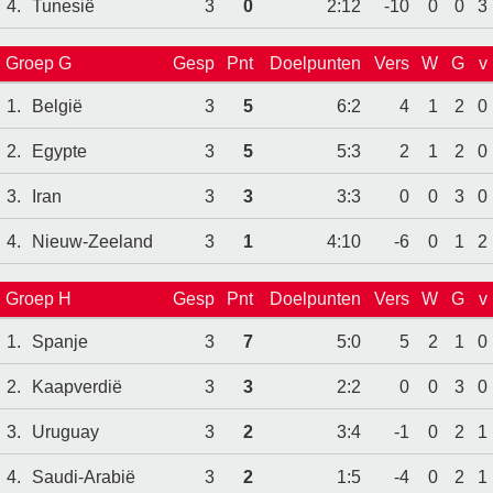
4.
Tunesië
3
0
2:12
-10
0
0
3
Groep G
Gesp
Pnt
Doelpunten
Vers
W
G
v
1.
België
3
5
6:2
4
1
2
0
2.
Egypte
3
5
5:3
2
1
2
0
3.
Iran
3
3
3:3
0
0
3
0
4.
Nieuw-Zeeland
3
1
4:10
-6
0
1
2
Groep H
Gesp
Pnt
Doelpunten
Vers
W
G
v
1.
Spanje
3
7
5:0
5
2
1
0
2.
Kaapverdië
3
3
2:2
0
0
3
0
3.
Uruguay
3
2
3:4
-1
0
2
1
4.
Saudi-Arabië
3
2
1:5
-4
0
2
1