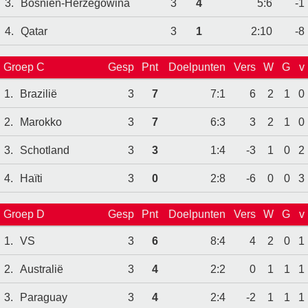
3.
Bosnien-Herzegowina
3
4
5:6
-1
4.
Qatar
3
1
2:10
-8
Groep C
Gesp
Pnt
Doelpunten
Vers
W
G
v
1.
Brazilië
3
7
7:1
6
2
1
0
2.
Marokko
3
7
6:3
3
2
1
0
3.
Schotland
3
3
1:4
-3
1
0
2
4.
Haïti
3
0
2:8
-6
0
0
3
Groep D
Gesp
Pnt
Doelpunten
Vers
W
G
v
1.
VS
3
6
8:4
4
2
0
1
2.
Australië
3
4
2:2
0
1
1
1
3.
Paraguay
3
4
2:4
-2
1
1
1