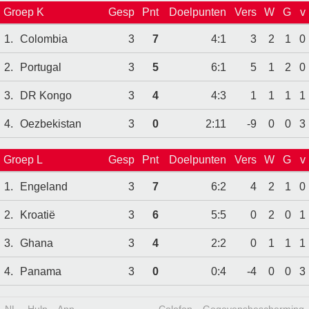
Groep K
Gesp
Pnt
Doelpunten
Vers
W
G
v
1.
Colombia
3
7
4:1
3
2
1
0
2.
Portugal
3
5
6:1
5
1
2
0
3.
DR Kongo
3
4
4:3
1
1
1
1
4.
Oezbekistan
3
0
2:11
-9
0
0
3
Groep L
Gesp
Pnt
Doelpunten
Vers
W
G
v
1.
Engeland
3
7
6:2
4
2
1
0
2.
Kroatië
3
6
5:5
0
2
0
1
3.
Ghana
3
4
2:2
0
1
1
1
4.
Panama
3
0
0:4
-4
0
0
3
NL
Hulp
App
Colofon
Gegevensbescherming