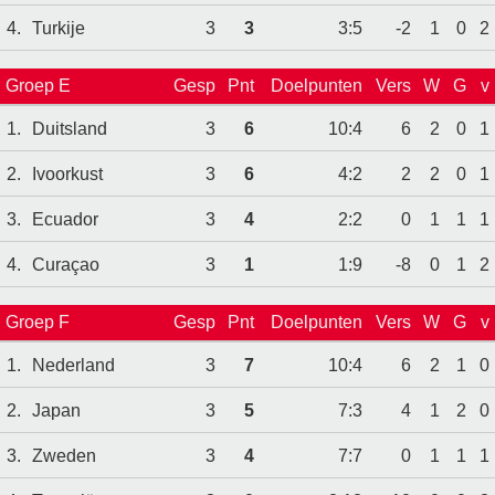
4.
Turkije
3
3
3:5
-2
1
0
2
Groep E
Gesp
Pnt
Doelpunten
Vers
W
G
v
1.
Duitsland
3
6
10:4
6
2
0
1
2.
Ivoorkust
3
6
4:2
2
2
0
1
3.
Ecuador
3
4
2:2
0
1
1
1
4.
Curaçao
3
1
1:9
-8
0
1
2
Groep F
Gesp
Pnt
Doelpunten
Vers
W
G
v
1.
Nederland
3
7
10:4
6
2
1
0
2.
Japan
3
5
7:3
4
1
2
0
3.
Zweden
3
4
7:7
0
1
1
1