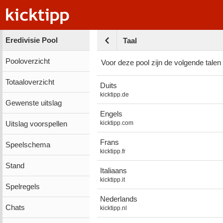
Eredivisie Pool
Taal
Pooloverzicht
Voor deze pool zijn de volgende talen
Totaaloverzicht
Duits
kicktipp.de
Gewenste uitslag
Engels
kicktipp.com
Uitslag voorspellen
Frans
Speelschema
kicktipp.fr
Stand
Italiaans
kicktipp.it
Spelregels
Nederlands
Chats
kicktipp.nl