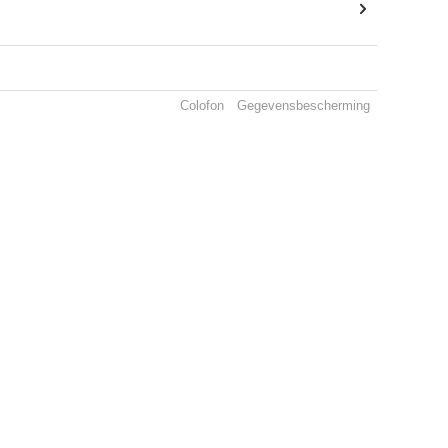
Colofon
Gegevensbescherming