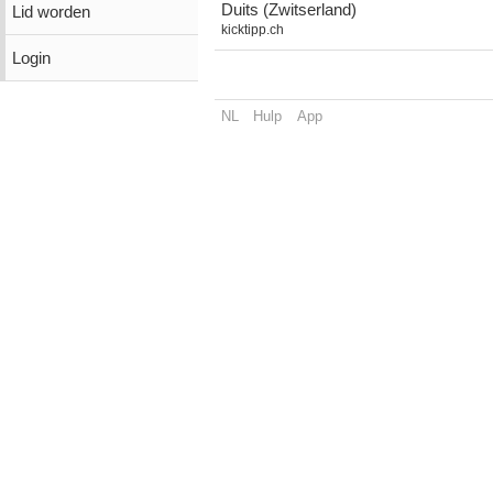
Duits (Zwitserland)
Lid worden
kicktipp.ch
Login
NL
Hulp
App