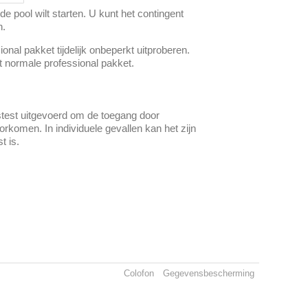
e pool wilt starten. U kunt het contingent
n.
onal pakket tijdelijk onbeperkt uitproberen.
et normale professional pakket.
stest uitgevoerd om de toegang door
komen. In individuele gevallen kan het zijn
t is.
Colofon
Gegevensbescherming