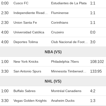
0:00
Cusco FC
Estudiantes de La Plata
1
:
1
2:30
Independiente Rivadavia
Fluminense
1
:
1
2:30
Union Santa Fe
Corinthians
1
:
1
4:00
Universidad Católica
Cruzeiro
0
:
0
4:00
Deportes Tolima
Club Nacional de Football
3
:
0
NBA (VS)
1:00
New York Knicks
Philadelphia 76ers
108
:
102
3:30
San Antonio Spurs
Minnesota Timberwolves
133
:
95
NHL (VS)
1:00
Buffalo Sabres
Montréal Canadiens
4
:
2
3:30
Vegas Golden Knights
Anaheim Ducks
1
:
3