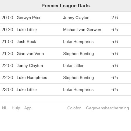
Premier League Darts
20:00
Gerwyn Price
Jonny Clayton
2
:
6
20:30
Luke Littler
Michael van Gerwen
6
:
5
21:00
Josh Rock
Luke Humphries
5
:
6
21:30
Gian van Veen
Stephen Bunting
5
:
6
22:00
Jonny Clayton
Luke Littler
5
:
6
22:30
Luke Humphries
Stephen Bunting
6
:
5
23:00
Luke Littler
Luke Humphries
6
:
5
NL
Hulp
App
Colofon
Gegevensbescherming