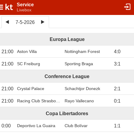
Service
Livebox
7-5-2026
Europa League
21:00
Aston Villa
Nottingham Forest
4
:
0
21:00
SC Freiburg
Sporting Braga
3
:
1
Conference League
21:00
Crystal Palace
Schachtjor Donezk
2
:
1
21:00
Racing Club Strasbourg
Rayo Vallecano
0
:
1
Copa Libertadores
0:00
Deportivo La Guaira
Club Bolívar
1
:
1