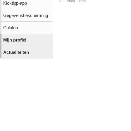
NL
Hulp
App
Kicktipp-app
Gegevensbescherming
Colofon
Mijn profiel
Actualiteiten