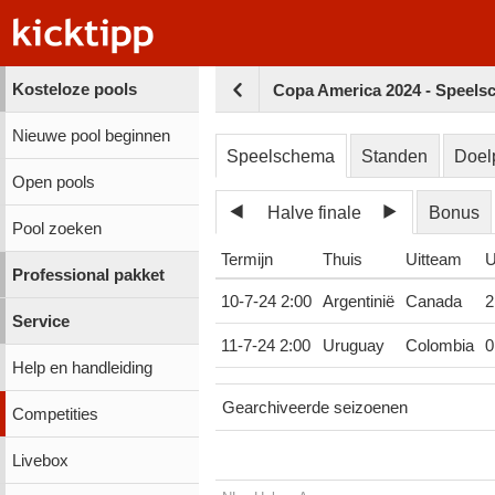
Kosteloze pools
Copa America 2024 - Speels
Nieuwe pool beginnen
Speelschema
Standen
Doel
Open pools
Halve finale
Bonus
Pool zoeken
Termijn
Thuis
Uitteam
U
Professional pakket
10-7-24 2:00
Argentinië
Canada
2
Service
11-7-24 2:00
Uruguay
Colombia
0
Help en handleiding
Gearchiveerde seizoenen
Competities
Livebox