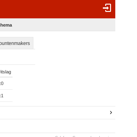
chema
puntenmakers
itslag
:
0
:
1