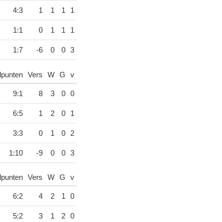
4:3
1
1
1
1
1:1
0
1
1
1
1:7
-6
0
0
3
lpunten
Vers
W
G
v
9:1
8
3
0
0
6:5
1
2
0
1
3:3
0
1
0
2
1:10
-9
0
0
3
lpunten
Vers
W
G
v
6:2
4
2
1
0
5:2
3
1
2
0