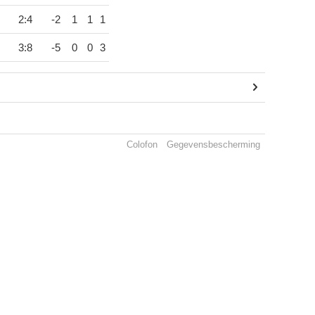
2:4
-2
1
1
1
3:8
-5
0
0
3
Colofon
Gegevensbescherming