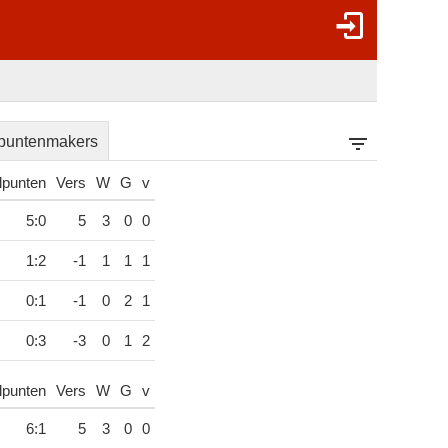
puntenmakers
lpunten
Vers
W
G
v
5:0
5
3
0
0
1:2
-1
1
1
1
0:1
-1
0
2
1
0:3
-3
0
1
2
lpunten
Vers
W
G
v
6:1
5
3
0
0