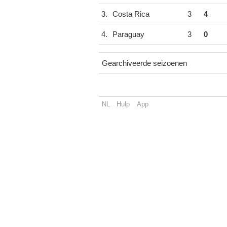
3.
Costa Rica
3
4
4.
Paraguay
3
0
Gearchiveerde seizoenen
NL
Hulp
App