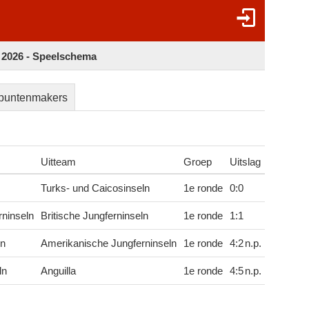
2026 - Speelschema
puntenmakers
Uitteam
Groep
Uitslag
Turks- und Caicosinseln
1e ronde
0
:
0
ninseln
Britische Jungferninseln
1e ronde
1
:
1
ln
Amerikanische Jungferninseln
1e ronde
4
:
2
n.p.
ln
Anguilla
1e ronde
4
:
5
n.p.