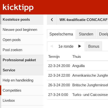
Kosteloze pools
WK-kwalificatie CONCACAF 
Nieuwe pool beginnen
Speelschema
Standen
Doel
Open pools
1e ronde
Bonus
Pool zoeken
Termijn
Thuis
Professional pakket
22-3-24 20:00
Anguilla
Service
22-3-24 22:00
Amerikanische Jungfer
Help en handleiding
26-3-24 20:00
Britische Jungferninse
Competities
27-3-24 0:00
Turks- und Caicosinse
Livebox