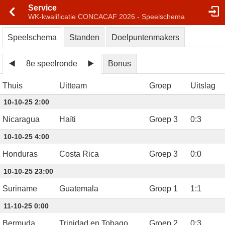
Service
WK-kwalificatie CONCACAF 2026 - Speelschema
Speelschema
Standen
Doelpuntenmakers
8e speelronde
Bonus
Thuis
Uitteam
Groep
Uitslag
10-10-25 2:00
Nicaragua
Haïti
Groep 3
0
:
3
10-10-25 4:00
Honduras
Costa Rica
Groep 3
0
:
0
10-10-25 23:00
Suriname
Guatemala
Groep 1
1
:
1
11-10-25 0:00
Bermuda
Trinidad en Tobago
Groep 2
0
:
3