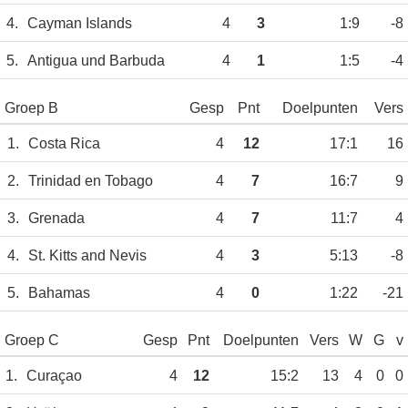
4.
Cayman Islands
4
3
1:9
-8
5.
Antigua und Barbuda
4
1
1:5
-4
Groep B
Gesp
Pnt
Doelpunten
Vers
1.
Costa Rica
4
12
17:1
16
2.
Trinidad en Tobago
4
7
16:7
9
3.
Grenada
4
7
11:7
4
4.
St. Kitts and Nevis
4
3
5:13
-8
5.
Bahamas
4
0
1:22
-21
Groep C
Gesp
Pnt
Doelpunten
Vers
W
G
v
1.
Curaçao
4
12
15:2
13
4
0
0