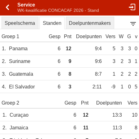
Service
WK-kwalificatie CONCACAF 2026 - Stand
Speelschema
Standen
Doelpuntenmakers
Groep 1
Gesp
Pnt
Doelpunten
Vers
W
G
v
1.
Panama
6
12
9:4
5
3
3
0
2.
Suriname
6
9
9:6
3
2
3
1
3.
Guatemala
6
8
8:7
1
2
2
2
4.
El Salvador
6
3
2:11
-9
1
0
5
Groep 2
Gesp
Pnt
Doelpunten
Vers
1.
Curaçao
6
12
13:3
10
2.
Jamaica
6
11
11:3
8