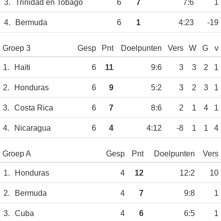
3.
Trinidad en Tobago
6
7
7:6
1
4.
Bermuda
6
1
4:23
-19
Groep 3
Gesp
Pnt
Doelpunten
Vers
W
G
v
1.
Haïti
6
11
9:6
3
3
2
1
2.
Honduras
6
9
5:2
3
2
3
1
3.
Costa Rica
6
7
8:6
2
1
4
1
4.
Nicaragua
6
4
4:12
-8
1
1
4
Groep A
Gesp
Pnt
Doelpunten
Vers
1.
Honduras
4
12
12:2
10
2.
Bermuda
4
7
9:8
1
3.
Cuba
4
6
6:5
1