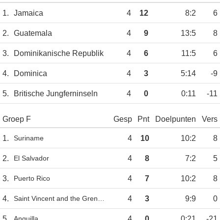
1.
Jamaica
4
12
8:2
6
2.
Guatemala
4
9
13:5
8
3.
Dominikanische Republik
4
6
11:5
6
4.
Dominica
4
3
5:14
-9
5.
Britische Jungferninseln
4
0
0:11
-11
Groep F
Gesp
Pnt
Doelpunten
Vers
1.
Suriname
4
10
10:2
8
2.
El Salvador
4
8
7:2
5
3.
Puerto Rico
4
7
10:2
8
4.
Saint Vincent and the Grenadines
4
3
9:9
0
5.
Anguilla
4
0
0:21
-21