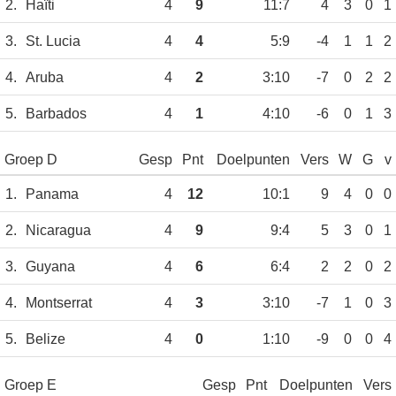
2.
Haïti
4
9
11:7
4
3
0
1
3.
St. Lucia
4
4
5:9
-4
1
1
2
4.
Aruba
4
2
3:10
-7
0
2
2
5.
Barbados
4
1
4:10
-6
0
1
3
Groep D
Gesp
Pnt
Doelpunten
Vers
W
G
v
1.
Panama
4
12
10:1
9
4
0
0
2.
Nicaragua
4
9
9:4
5
3
0
1
3.
Guyana
4
6
6:4
2
2
0
2
4.
Montserrat
4
3
3:10
-7
1
0
3
5.
Belize
4
0
1:10
-9
0
0
4
Groep E
Gesp
Pnt
Doelpunten
Vers