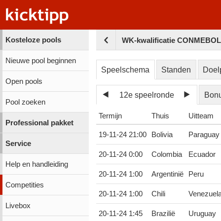
Kosteloze pools
WK-kwalificatie CONMEBOL 
Nieuwe pool beginnen
Speelschema
Standen
Doel
Open pools
12e speelronde
Bon
Pool zoeken
Termijn
Thuis
Uitteam
Professional pakket
19-11-24 21:00
Bolivia
Paraguay
Service
20-11-24 0:00
Colombia
Ecuador
Help en handleiding
20-11-24 1:00
Argentinië
Peru
Competities
20-11-24 1:00
Chili
Venezuel
Livebox
20-11-24 1:45
Brazilië
Uruguay