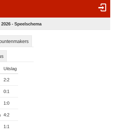
2026 - Speelschema
puntenmakers
us
Uitslag
2
:
2
0
:
1
1
:
0
a
4
:
2
1
:
1