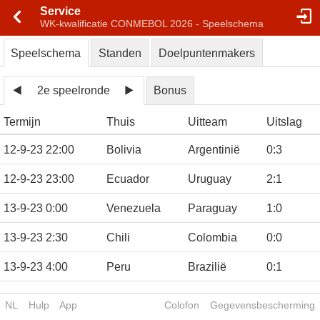
Service
WK-kwalificatie CONMEBOL 2026 - Speelschema
Speelschema
Standen
Doelpuntenmakers
2e speelronde
Bonus
Termijn
Thuis
Uitteam
Uitslag
12-9-23 22:00
Bolivia
Argentinië
0
:
3
12-9-23 23:00
Ecuador
Uruguay
2
:
1
13-9-23 0:00
Venezuela
Paraguay
1
:
0
13-9-23 2:30
Chili
Colombia
0
:
0
13-9-23 4:00
Peru
Brazilië
0
:
1
NL
Hulp
App
Colofon
Gegevensbescherming