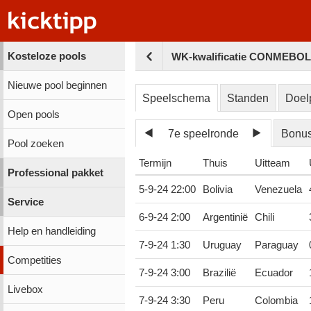
Kosteloze pools
WK-kwalificatie CONMEBOL 
Nieuwe pool beginnen
Speelschema
Standen
Doel
Open pools
7e speelronde
Bonu
Pool zoeken
Termijn
Thuis
Uitteam
Professional pakket
5-9-24 22:00
Bolivia
Venezuela
Service
6-9-24 2:00
Argentinië
Chili
Help en handleiding
7-9-24 1:30
Uruguay
Paraguay
Competities
7-9-24 3:00
Brazilië
Ecuador
Livebox
7-9-24 3:30
Peru
Colombia