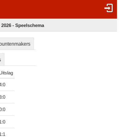
2026 - Speelschema
puntenmakers
s
Uitslag
4
:
0
3
:
0
0
:
0
1
:
0
1
:
1