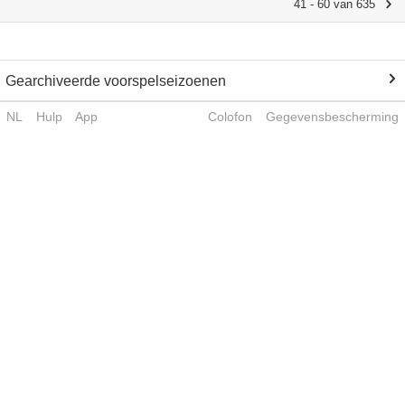
41 - 60 van 635
Gearchiveerde voorspelseizoenen
NL
Hulp
App
Colofon
Gegevensbescherming