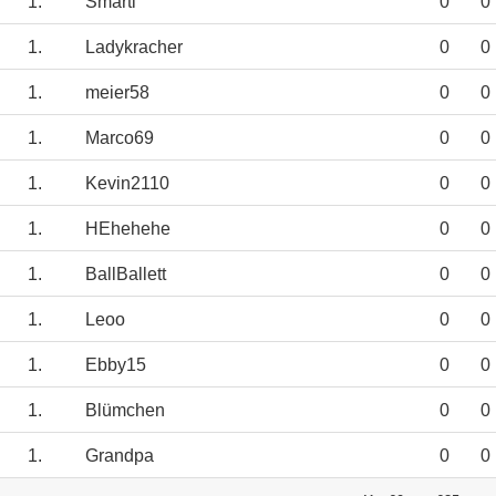
1.
Smarti
0
0
1.
Ladykracher
0
0
1.
meier58
0
0
1.
Marco69
0
0
1.
Kevin2110
0
0
1.
HEhehehe
0
0
1.
BallBallett
0
0
1.
Leoo
0
0
1.
Ebby15
0
0
1.
Blümchen
0
0
1.
Grandpa
0
0