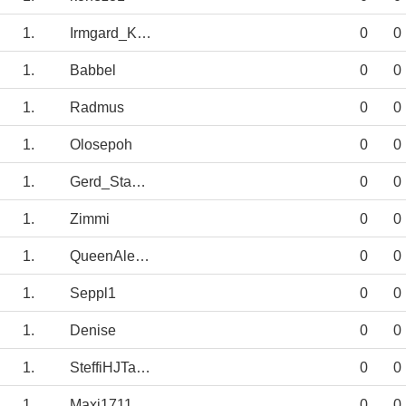
1.
Irmgard_KEUN
0
0
1.
Babbel
0
0
1.
Radmus
0
0
1.
Olosepoh
0
0
1.
Gerd_Staab2.0
0
0
1.
Zimmi
0
0
1.
QueenAlexia
0
0
1.
Seppl1
0
0
1.
Denise
0
0
1.
SteffiHJTausZ
0
0
1.
Maxi1711
0
0