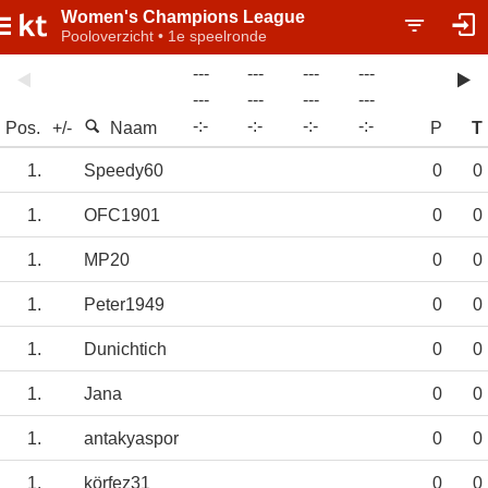
Women's Champions League
Pooloverzicht • 1e speelronde
---
---
---
---
---
---
---
---
-
:
-
-
:
-
-
:
-
-
:
-
Pos.
+/-
Naam
P
T
1.
Speedy60
0
0
1.
OFC1901
0
0
1.
MP20
0
0
1.
Peter1949
0
0
1.
Dunichtich
0
0
1.
Jana
0
0
1.
antakyaspor
0
0
1.
körfez31
0
0