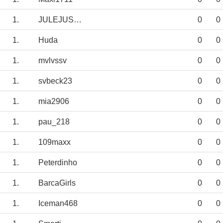
1.
JULEJUSTUS
0
0
1.
Huda
0
0
1.
mvlvssv
0
0
1.
svbeck23
0
0
1.
mia2906
0
0
1.
pau_218
0
0
1.
109maxx
0
0
1.
Peterdinho
0
0
1.
BarcaGirls
0
0
1.
Iceman468
0
0