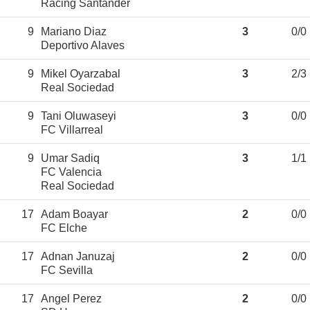
Racing Santander
9
Mariano Diaz
3
0/0
Deportivo Alaves
9
Mikel Oyarzabal
3
2/3
Real Sociedad
9
Tani Oluwaseyi
3
0/0
FC Villarreal
9
Umar Sadiq
3
1/1
FC Valencia
Real Sociedad
17
Adam Boayar
2
0/0
FC Elche
17
Adnan Januzaj
2
0/0
FC Sevilla
17
Angel Perez
2
0/0