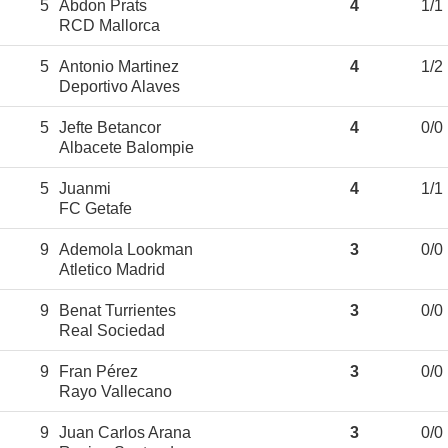
5
Abdon Prats
4
1/1
RCD Mallorca
5
Antonio Martinez
4
1/2
Deportivo Alaves
5
Jefte Betancor
4
0/0
Albacete Balompie
5
Juanmi
4
1/1
FC Getafe
9
Ademola Lookman
3
0/0
Atletico Madrid
9
Benat Turrientes
3
0/0
Real Sociedad
9
Fran Pérez
3
0/0
Rayo Vallecano
9
Juan Carlos Arana
3
0/0