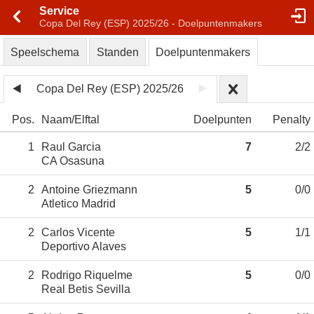
Service
Copa Del Rey (ESP) 2025/26 - Doelpuntenmakers
Speelschema
Standen
Doelpuntenmakers
Copa Del Rey (ESP) 2025/26
Pos.
Naam
Elftal
Doelpunten
Penalty
1
Raul Garcia
7
2/2
CA Osasuna
2
Antoine Griezmann
5
0/0
Atletico Madrid
2
Carlos Vicente
5
1/1
Deportivo Alaves
2
Rodrigo Riquelme
5
0/0
Real Betis Sevilla