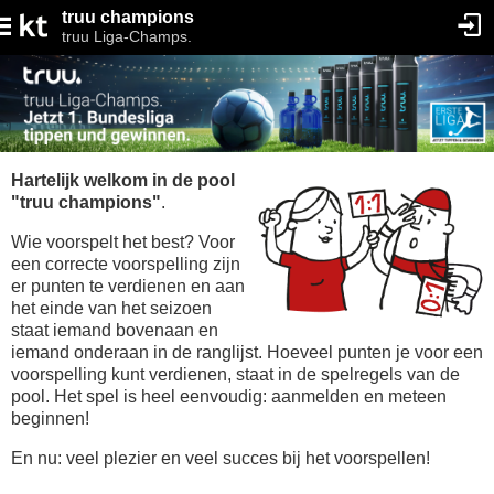
truu champions
truu Liga-Champs.
Hartelijk welkom in de pool
"truu champions"
.
Wie voorspelt het best? Voor
een correcte voorspelling zijn
er punten te verdienen en aan
het einde van het seizoen
staat iemand bovenaan en
iemand onderaan in de ranglijst. Hoeveel punten je voor een
voorspelling kunt verdienen, staat in de spelregels van de
pool. Het spel is heel eenvoudig: aanmelden en meteen
beginnen!
En nu: veel plezier en veel succes bij het voorspellen!