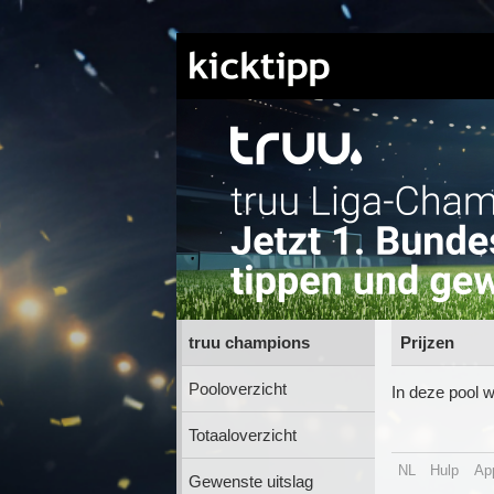
truu champions
Prijzen
Pooloverzicht
In deze pool w
Totaaloverzicht
NL
Hulp
Ap
Gewenste uitslag