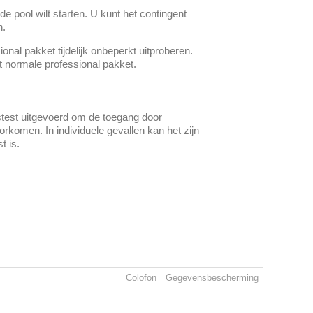
e pool wilt starten. U kunt het contingent
n.
onal pakket tijdelijk onbeperkt uitproberen.
et normale professional pakket.
stest uitgevoerd om de toegang door
komen. In individuele gevallen kan het zijn
t is.
Colofon
Gegevensbescherming