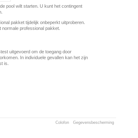
e pool wilt starten. U kunt het contingent
n.
onal pakket tijdelijk onbeperkt uitproberen.
et normale professional pakket.
stest uitgevoerd om de toegang door
komen. In individuele gevallen kan het zijn
t is.
Colofon
Gegevensbescherming